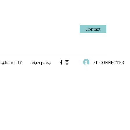
Contact
SE CONNECTER
au@hotmail.fr
0692142069